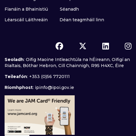
Fianáin a Bhainistiú
Séanadh
Léarscáil Láithreáin
Déan teagmháil linn
Seoladh
: Oifig Maoine Intleachtúla na hÉireann, Oifigí an
Rialtais, Bóthar Hebron, Cill Chainnigh, R95 H4XC, Éire
Teileafón
: +353 (0)56 7720111
Ríomhphost
:
ipinfo@ipoi.gov.ie