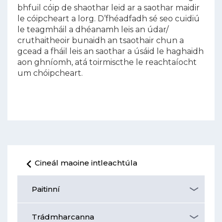
bhfuil cóip de shaothar leid ar a saothar maidir
le cóipcheart a lorg. D’fhéadfadh sé seo cuidiú
le teagmháil a dhéanamh leis an údar/
cruthaitheoir bunaidh an tsaothair chun a
gcead a fháil leis an saothar a úsáid le haghaidh
aon ghníomh, atá toirmiscthe le reachtaíocht
um chóipcheart.
Cineál maoine intleachtúla
Paitinní
Trádmharcanna