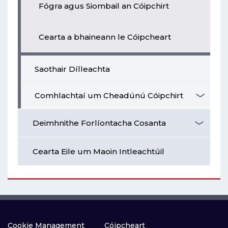
Fógra agus Siombail an Cóipchirt
Cearta a bhaineann le Cóipcheart
Saothair Dílleachta
Comhlachtaí um Cheadúnú Cóipchirt
Deimhnithe Forlíontacha Cosanta
Cearta Eile um Maoin Intleachtúil
Cookie Management
Cóipcheart