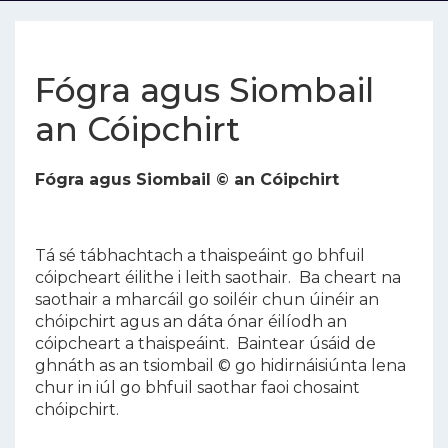
Fógra agus Siombail
an Cóipchirt
Fógra agus Siombail © an Cóipchirt
Tá sé tábhachtach a thaispeáint go bhfuil
cóipcheart éilithe i leith saothair. Ba cheart na
saothair a mharcáil go soiléir chun úinéir an
chóipchirt agus an dáta ónar éilíodh an
cóipcheart a thaispeáint. Baintear úsáid de
ghnáth as an tsiombail © go hidirnáisiúnta lena
chur in iúl go bhfuil saothar faoi chosaint
chóipchirt.