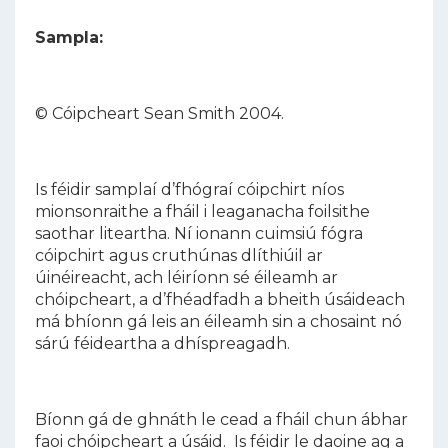
Sampla:
© Cóipcheart Sean Smith 2004.
Is féidir samplaí d’fhógraí cóipchirt níos
mionsonraithe a fháil i leaganacha foilsithe
saothar liteartha. Ní ionann cuimsiú fógra
cóipchirt agus cruthúnas dlíthiúil ar
úinéireacht, ach léiríonn sé éileamh ar
chóipcheart, a d’fhéadfadh a bheith úsáideach
má bhíonn gá leis an éileamh sin a chosaint nó
sárú féideartha a dhíspreagadh.
Bíonn gá de ghnáth le cead a fháil chun ábhar
faoi chóipcheart a úsáid. Is féidir le daoine ag a