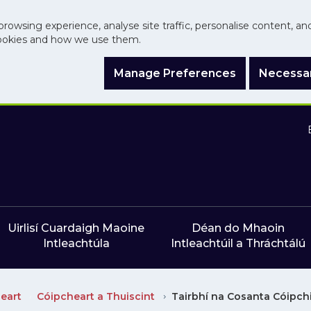
browsing experience, analyse site traffic, personalise content, a
ookies and how we use them.
Manage Preferences
Necessar
Uirlisí Cuardaigh Maoine
Déan do Mhaoin
Intleachtúla
Intleachtúil a Thráchtálú
eart
Cóipcheart a Thuiscint
Tairbhí na Cosanta Cóipchi