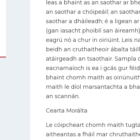
leas a bhaint as an saothar ar bhe
an saothar a chóipeáil; an saothar
saothar a dháileadh; é a ligean ar
(gan iasacht phoiblí san áireamh);
eagrú nó a chur in oiriúint. Leis
beidh an cruthaitheoir ábalta táil
atáirgeadh an tsaothair. Sampla
eacnamaíoch is ea i gcás gur féid
bhaint chomh maith as oiriúnuit
maith le díol marsantachta a bhai
an scannán.
Cearta Morálta
Le cóipcheart chomh maith tugta
aitheantas a fháil mar chruthait