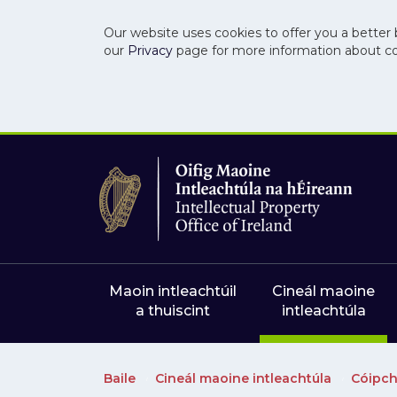
Our website uses cookies to offer you a better 
our
Privacy
page for more information about c
Skip to main content
Skip to navigation
Maoin intleachtúil
Cineál maoine
a thuiscint
intleachtúla
Baile
Cineál maoine intleachtúla
Cóipch