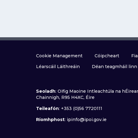
Cookie Management
Cóipcheart
Fia
Léarscáil Láithreáin
Déan teagmháil linn
Seoladh
: Oifig Maoine Intleachtúla na hÉirean
Chainnigh, R95 H4XC, Éire
Teileafón
: +353 (0)56 7720111
Ríomhphost
:
ipinfo@ipoi.gov.ie