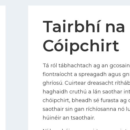
Tairbhí na
Cóipchirt
Tá ról tábhachtach ag an gcosain 
fiontraíocht a spreagadh agus 
ghríosú. Cuirtear dreasacht rítháb
haghaidh cruthú a lán saothar int
chóipchirt, bheadh sé furasta ag 
saothair sin gan ríchíosanna nó lu
húinéir an tsaothair.