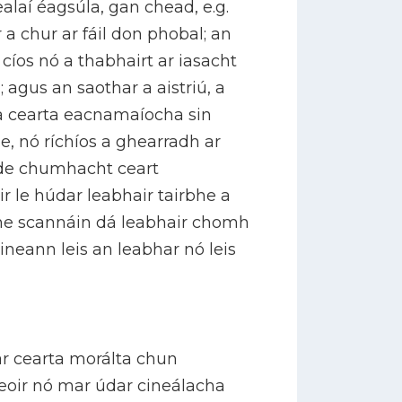
alaí éagsúla, gan chead, e.g.
 a chur ar fáil don phobal; an
 cíos nó a thabhairt ar iasacht
 agus an saothar a aistriú, a
 na cearta eacnamaíocha sin
le, nó ríchíos a ghearradh ar
 de chumhacht ceart
ir le húdar leabhair tairbhe a
he scannáin dá leabhair chomh
neann leis an leabhar nó leis
r cearta morálta chun
heoir nó mar údar cineálacha