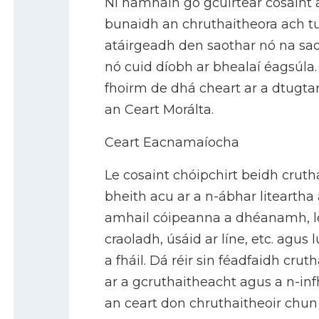
Ní hamháin go gcuirtear cosaint a
bunaidh an chruthaitheora ach t
atáirgeadh den saothar nó na saot
nó cuid díobh ar bhealaí éagsúla.
fhoirm de dhá cheart ar a dtugt
an Ceart Morálta.
Ceart Eacnamaíocha
Le cosaint chóipchirt beidh cruth
bheith acu ar a n-ábhar liteartha 
amhail cóipeanna a dhéanamh, lé
craoladh, úsáid ar líne, etc. agu
a fháil. Dá réir sin féadfaidh cruth
ar a gcruthaitheacht agus a n-inf
an ceart don chruthaitheoir chun 