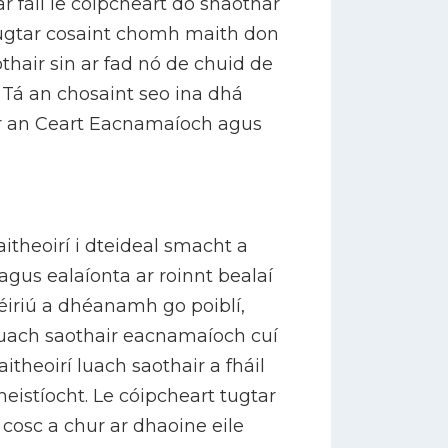
r fáil le cóipcheart do shaothar
ugtar cosaint chomh maith don
hair sin ar fad nó de chuid de
 Tá an chosaint seo ina dhá
ar an Ceart Eacnamaíoch agus
aitheoirí i dteideal smacht a
agus ealaíonta ar roinnt bealaí
iriú a dhéanamh go poiblí,
s luach saothair eacnamaíoch cuí
aitheoirí luach saothair a fháil
heistíocht. Le cóipcheart tugtar
cosc a chur ar dhaoine eile