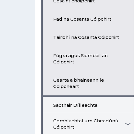
Cosaint chóipchirt
Fad na Cosanta Cóipchirt
Tairbhí na Cosanta Cóipchirt
Fógra agus Siombail an
Cóipchirt
Cearta a bhaineann le
Cóipcheart
Saothair Dílleachta
Comhlachtaí um Cheadúnú
Cóipchirt