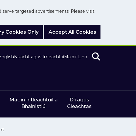
nd serve targeted advertisements. Please visit
y Cookies Only
Accept All Cookies
English
Nuacht agus Imeachtaí
Maidir Linn
Maoin Intleachtúil a
Dlí agus
Bhainistiú
Cleachtas
rt