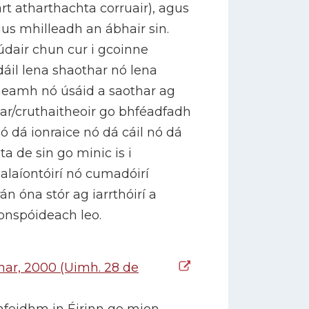
art atharthachta corruair), agus
us mhilleadh an ábhair sin.
údair chun cur i gcoinne
áil lena shaothar nó lena
theamh nó úsáid a saothar ag
ar/cruthaitheoir go bhféadfadh
 dá ionraice nó dá cáil nó dá
ta de sin go minic is i
alaíontóirí nó cumadóirí
 óna stór ag iarrthóirí a
onspóideach leo.
har, 2000 (Uimh. 28 de