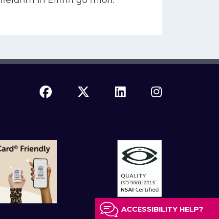
bhfeidhm in Éirinn go mion.
ACCESSIBILITY HELP?