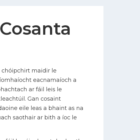
 Cosanta
chóipchirt maidir le
gníomhaíocht eacnamaíoch a
hachtach ar fáil leis le
leachtúil. Gan cosaint
daoine eile leas a bhaint as na
ach saothair ar bith a íoc le