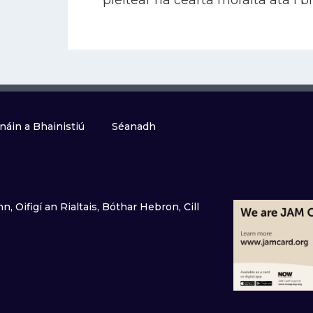
pléitear na cearta morálta atá i 
náin a Bhainistiú
Séanadh
n, Oifigí an Rialtais, Bóthar Hebron, Cill