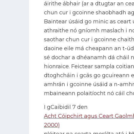
áirithe ábhair (ar a dtugtar an ce
chun cur i gcoinne shaobhadh ag
Baintear úsáid go minic as ceart 
athraithe nó gníomh maslach i nd
saothar chun cur i gcoinne chai
daoine eile má cheapann an t-úd
sé dochar a dhéanamh dá cháil nó
hionraice. Feictear sampla coitian
dtoghcháin i gcás go gcuireann e
amhrán i gcoinne úsáid a n-amhrán
mbaineann polaitíocht nó cáil ch
I gCaibidil 7 den
Acht Cóipchirt agus Ceart Gaolm
2000)