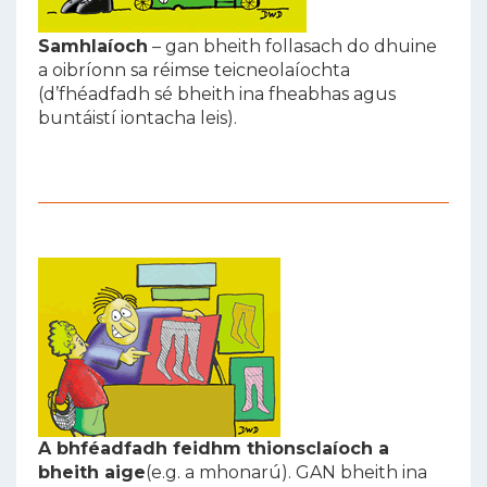
Samhlaíoch
– gan bheith follasach do dhuine
a oibríonn sa réimse teicneolaíochta
(d’fhéadfadh sé bheith ina fheabhas agus
buntáistí iontacha leis).
A bhféadfadh feidhm thionsclaíoch a
bheith aige
(e.g. a mhonarú). GAN bheith ina