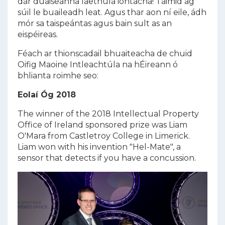
dár duaiseanna laethúla iontacha! Táimid ag
súil le buaileadh leat. Agus thar aon ní eile, ádh
mór sa taispeántas agus bain sult as an
eispéireas.
Féach ar thionscadail bhuaiteacha de chuid
Oifig Maoine Intleachtúla na hÉireann ó
bhlianta roimhe seo:
Eolaí Óg 2018
The winner of the 2018 Intellectual Property
Office of Ireland sponsored prize was Liam
O'Mara from Castletroy College in Limerick.
Liam won with his invention "Hel-Mate", a
sensor that detects if you have a concussion.