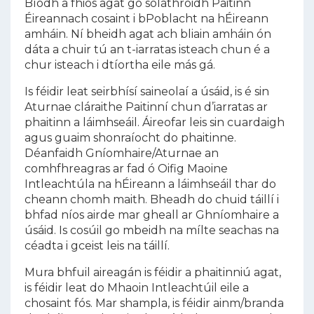
Bíodh a fhios agat go soláthróidh Paitinn
Éireannach cosaint i bPoblacht na hÉireann
amháin. Ní bheidh agat ach bliain amháin ón
dáta a chuir tú an t-iarratas isteach chun é a
chur isteach i dtíortha eile más gá.
Is féidir leat seirbhísí saineolaí a úsáid, is é sin
Aturnae cláraithe Paitinní chun d’iarratas ar
phaitinn a láimhseáil. Áireofar leis sin cuardaigh
agus guaim shonraíocht do phaitinne.
Déanfaidh Gníomhaire/Aturnae an
comhfhreagras ar fad ó Oifig Maoine
Intleachtúla na hÉireann a láimhseáil thar do
cheann chomh maith. Bheadh do chuid táillí i
bhfad níos airde mar gheall ar Ghníomhaire a
úsáid. Is cosúil go mbeidh na mílte seachas na
céadta i gceist leis na táillí.
Mura bhfuil aireagán is féidir a phaitinniú agat,
is féidir leat do Mhaoin Intleachtúil eile a
chosaint fós. Mar shampla, is féidir ainm/branda