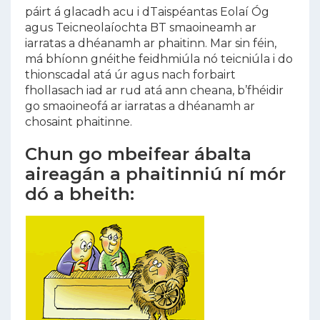
páirt á glacadh acu i dTaispéantas Eolaí Óg
agus Teicneolaíochta BT smaoineamh ar
iarratas a dhéanamh ar phaitinn. Mar sin féin,
má bhíonn gnéithe feidhmiúla nó teicniúla i do
thionscadal atá úr agus nach forbairt
fhollasach iad ar rud atá ann cheana, b’fhéidir
go smaoineofá ar iarratas a dhéanamh ar
chosaint phaitinne.
Chun go mbeifear ábalta
aireagán a phaitinniú ní mór
dó a bheith: