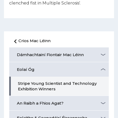
clenched fist in Multiple Sclerosis'.
Crios Mac Léinn
Dámhachtainí Fiontair Mac Léinn
Eolaí Óg
Stripe Young Scientist and Technology
Exhibition Winners
An Raibh a Fhios Agat?
Eolaithe & Ceapadóirí Éireannacha