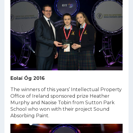
Eolaí Óg 2016
The winners of this years’ Intellectual Property
Office of Ireland sponsored prize Heather
Murphy and Naoise Tobin from Sutton Park
School who won with their project Sound
Absorbing Paint.