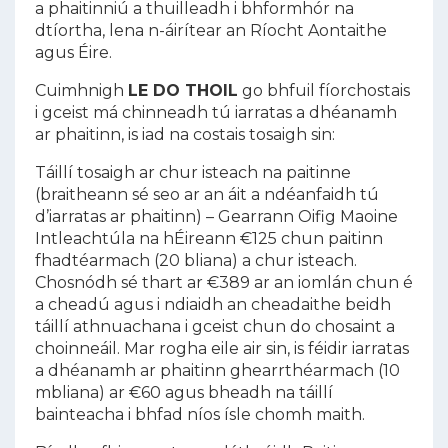
a phaitinniú a thuilleadh i bhformhór na
dtíortha, lena n-áirítear an Ríocht Aontaithe
agus Éire.
Cuimhnigh
LE DO THOIL
go bhfuil fíorchostais
i gceist má chinneadh tú iarratas a dhéanamh
ar phaitinn, is iad na costais tosaigh sin:
Táillí tosaigh ar chur isteach na paitinne
(braitheann sé seo ar an áit a ndéanfaidh tú
d’iarratas ar phaitinn) – Gearrann Oifig Maoine
Intleachtúla na hÉireann €125 chun paitinn
fhadtéarmach (20 bliana) a chur isteach.
Chosnódh sé thart ar €389 ar an iomlán chun é
a cheadú agus i ndiaidh an cheadaithe beidh
táillí athnuachana i gceist chun do chosaint a
choinneáil. Mar rogha eile air sin, is féidir iarratas
a dhéanamh ar phaitinn ghearrthéarmach (10
mbliana) ar €60 agus bheadh na táillí
bainteacha i bhfad níos ísle chomh maith.