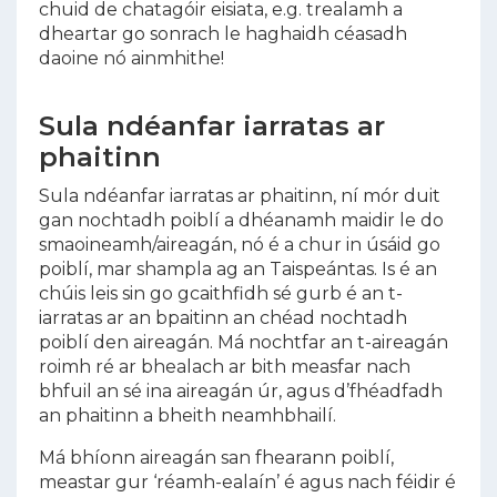
chuid de chatagóir eisiata, e.g. trealamh a
dheartar go sonrach le haghaidh céasadh
daoine nó ainmhithe!
Sula ndéanfar iarratas ar
phaitinn
Sula ndéanfar iarratas ar phaitinn, ní mór duit
gan nochtadh poiblí a dhéanamh maidir le do
smaoineamh/aireagán, nó é a chur in úsáid go
poiblí, mar shampla ag an Taispeántas. Is é an
chúis leis sin go gcaithfidh sé gurb é an t-
iarratas ar an bpaitinn an chéad nochtadh
poiblí den aireagán. Má nochtfar an t-aireagán
roimh ré ar bhealach ar bith measfar nach
bhfuil an sé ina aireagán úr, agus d’fhéadfadh
an phaitinn a bheith neamhbhailí.
Má bhíonn aireagán san fhearann poiblí,
meastar gur ‘réamh-ealaín’ é agus nach féidir é