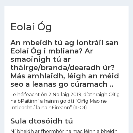
Eolaí Óg
An mbeidh tú ag iontráil san
Eolaí Óg i mbliana? Ar
smaoinigh tú ar
tháirge/branda/dearadh úr?
Más amhlaidh, léigh an méid
seo a leanas go cúramach ..
Le héifeacht ón 2 Nollaig 2019, d’athraigh Oifig
na bPaitinní a hainm go dtí “Oifig Maoine
Intleachtúla na hÉireann” (IPOI).
Sula dtosóidh tú
Ní bheidh ar fhormhór na mac léinn a bheidh