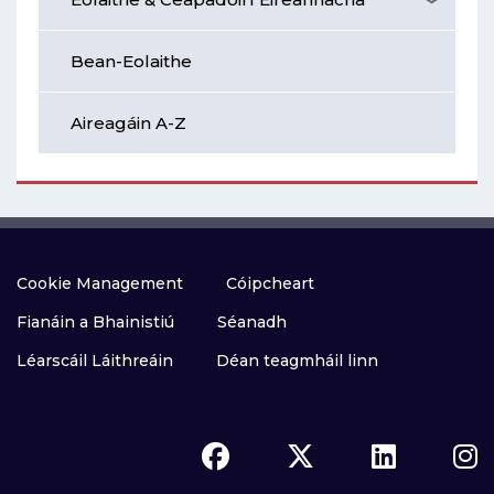
Bean-Eolaithe
Aireagáin A-Z
Cookie Management
Cóipcheart
Fianáin a Bhainistiú
Séanadh
Léarscáil Láithreáin
Déan teagmháil linn