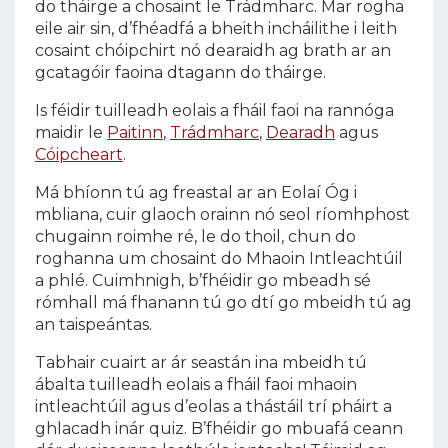
do tháirge a chosaint le Trádmharc. Mar rogha
eile air sin, d’fhéadfá a bheith incháilithe i leith
cosaint chóipchirt nó dearaidh ag brath ar an
gcatagóir faoina dtagann do tháirge.
Is féidir tuilleadh eolais a fháil faoi na rannóga
maidir le
Paitinn
,
Trádmharc
,
Dearadh
agus
Cóipcheart
.
Má bhíonn tú ag freastal ar an Eolaí Óg i
mbliana, cuir glaoch orainn nó seol ríomhphost
chugainn roimhe ré, le do thoil, chun do
roghanna um chosaint do Mhaoin Intleachtúil
a phlé. Cuimhnigh, b’fhéidir go mbeadh sé
rómhall má fhanann tú go dtí go mbeidh tú ag
an taispeántas.
Tabhair cuairt ar ár seastán ina mbeidh tú
ábalta tuilleadh eolais a fháil faoi mhaoin
intleachtúil agus d’eolas a thástáil trí pháirt a
ghlacadh inár quiz. B’fhéidir go mbuafá ceann